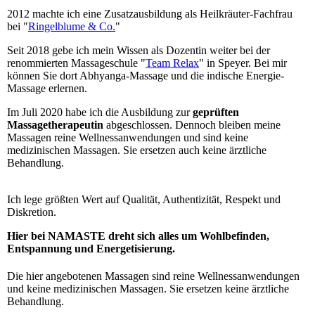
2012 machte ich eine Zusatzausbildung als Heilkräuter-Fachfrau
bei "
Ringelblume & Co.
"
Seit 2018 gebe ich mein Wissen als Dozentin weiter bei der
renommierten Massageschule "
Team Relax
" in Speyer. Bei mir
können Sie dort Abhyanga-Massage und die indische Energie-
Massage erlernen.
Im Juli 2020 habe ich die Ausbildung zur
geprüften
Massagetherapeutin
abgeschlossen. Dennoch bleiben meine
Massagen reine Wellnessanwendungen und sind keine
medizinischen Massagen. Sie ersetzen auch keine ärztliche
Behandlung.
Ich lege größten Wert auf Qualität, Authentizität, Respekt und
Diskretion.
Hier bei NAMASTE dreht sich alles um Wohlbefinden,
Entspannung und Energetisierung.
Die hier angebotenen Massagen sind reine Wellnessanwendungen
und keine medizinischen Massagen. Sie ersetzen keine ärztliche
Behandlung.