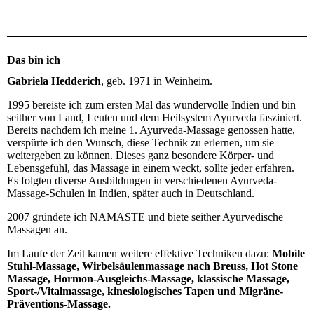
Das bin ich
Gabriela Hedderich
, geb. 1971 in Weinheim.
1995 bereiste ich zum ersten Mal das wundervolle Indien und bin
seither von Land, Leuten und dem Heilsystem Ayurveda fasziniert.
Bereits nachdem ich meine 1. Ayurveda-Massage genossen hatte,
verspürte ich den Wunsch, diese Technik zu erlernen, um sie
weitergeben zu können. Dieses ganz besondere Körper- und
Lebensgefühl, das Massage in einem weckt, sollte jeder erfahren.
Es folgten diverse Ausbildungen in verschiedenen Ayurveda-
Massage-Schulen in Indien, später auch in Deutschland.
2007 gründete ich NAMASTE und biete seither Ayurvedische
Massagen an.
Im Laufe der Zeit kamen weitere effektive Techniken dazu:
Mobile
Stuhl-Massage, Wirbelsäulenmassage nach Breuss, Hot Stone
Massage, Hormon-Ausgleichs-Massage, klassische Massage,
Sport-/Vitalmassage, kinesiologisches Tapen und Migräne-
Präventions-Massage.